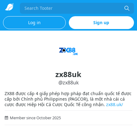
Search
Log in
Sign up
zx88uk
@
zx88uk
ZX88 được cấp 4 giấy phép hợp pháp đạt chuẩn quốc tế được
cấp bởi Chính phủ Philippines (PAGCOR), là một nhà cái cá
cược được Hiệp Hội Cá Cược Quốc Tế công nhận.
zx88.uk/
Member since October 2025