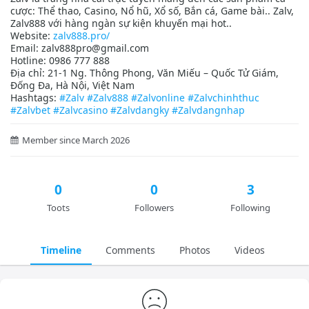
cược: Thể thao, Casino, Nổ hũ, Xổ số, Bắn cá, Game bài.. Zalv,
Zalv888 với hàng ngàn sự kiện khuyến mại hot..
Website:
zalv888.pro/
Email: zalv888pro@gmail.com
Hotline: 0986 777 888
Địa chỉ: 21-1 Ng. Thông Phong, Văn Miếu – Quốc Tử Giám,
Đống Đa, Hà Nội, Việt Nam
Hashtags:
#Zalv
#Zalv888
#Zalvonline
#Zalvchinhthuc
#Zalvbet
#Zalvcasino
#Zalvdangky
#Zalvdangnhap
Member since March 2026
0
0
3
Toots
Followers
Following
Timeline
Comments
Photos
Videos