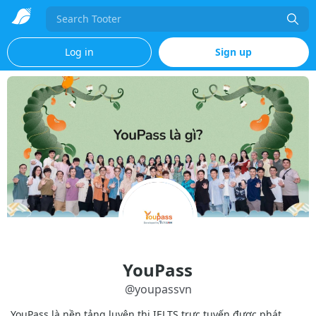
Search
Log in
Sign up
YouPass
@
youpassvn
YouPass là nền tảng luyện thi IELTS trực tuyến được phát