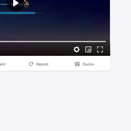
ent
Repost
Quote