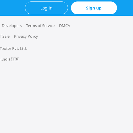
Log in
Sign up
Developers
Terms of Service
DMCA
f Sale
Privacy Policy
 Tooter Pvt. Ltd.
 India 🇮🇳