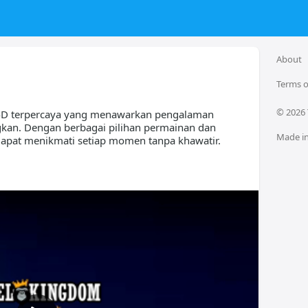
About
Terms o
© 
2026
 4D terpercaya yang menawarkan pengalaman
an. Dengan berbagai pilihan permainan dan
Made in
apat menikmati setiap momen tanpa khawatir.