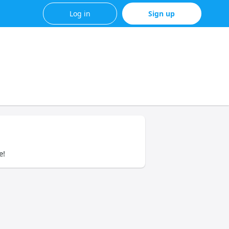
Log in
Sign up
e!