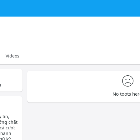
Videos
g
No toots her
 tín,
ởng chất
cá cược
 thanh
gũ kỹ