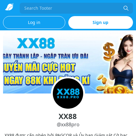
Search
Log in
Sign up
XX88
@
xx88pro
XX88 được cấp phép bởi PAGCOR và Ủy ban Giám sát Cờ bạc