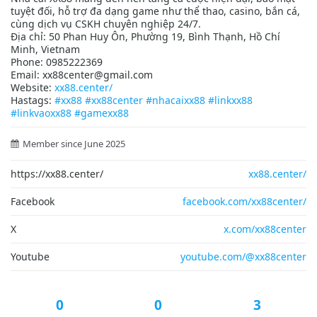
tuyệt đối, hỗ trợ đa dạng game như thể thao, casino, bắn cá,
cùng dịch vụ CSKH chuyên nghiệp 24/7.
Địa chỉ: 50 Phan Huy Ôn, Phường 19, Bình Thạnh, Hồ Chí
Minh, Vietnam
Phone: 0985222369
Email: xx88center@gmail.com
Website:
xx88.center/
Hastags:
#xx88
#xx88center
#nhacaixx88
#linkxx88
#linkvaoxx88
#gamexx88
Member since June 2025
https://xx88.center/
xx88.center/
Facebook
facebook.com/xx88center/
X
x.com/xx88center
Youtube
youtube.com/@xx88center
0
0
3