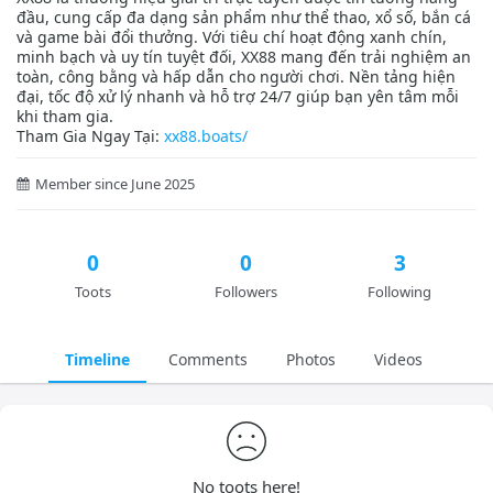
đầu, cung cấp đa dạng sản phẩm như thể thao, xổ số, bắn cá
và game bài đổi thưởng. Với tiêu chí hoạt động xanh chín,
minh bạch và uy tín tuyệt đối, XX88 mang đến trải nghiệm an
toàn, công bằng và hấp dẫn cho người chơi. Nền tảng hiện
đại, tốc độ xử lý nhanh và hỗ trợ 24/7 giúp bạn yên tâm mỗi
khi tham gia.
Tham Gia Ngay Tại:
xx88.boats/
Member since June 2025
0
0
3
Toots
Followers
Following
Timeline
Comments
Photos
Videos
No toots here!