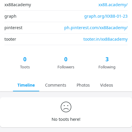
xx88academy
xx88.academy/
graph
graph.org/XX88-01-23
pinterest
ph.pinterest.com/xx88academy/
tooter
tooter.in/xx88academy
0
0
3
Toots
Followers
Following
Timeline
Comments
Photos
Videos
No toots here!