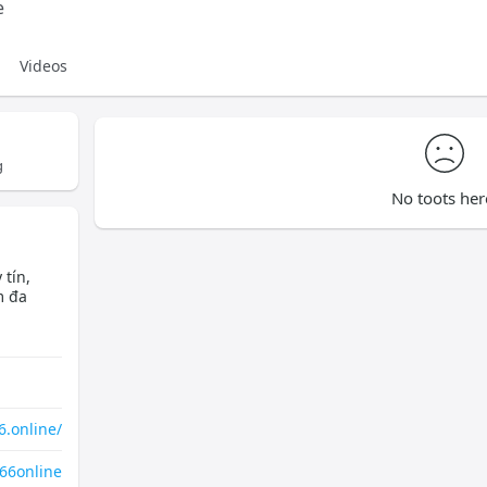
e
Videos
g
No toots her
 tín,
m đa
6.online/
66online