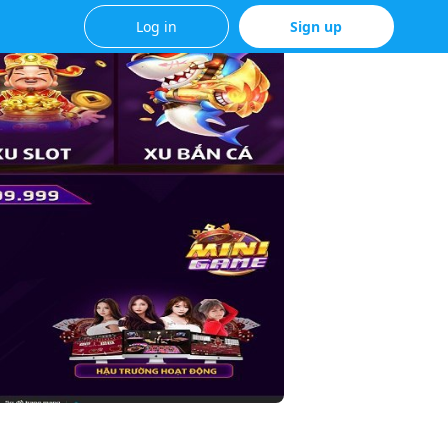
Log in
Sign up