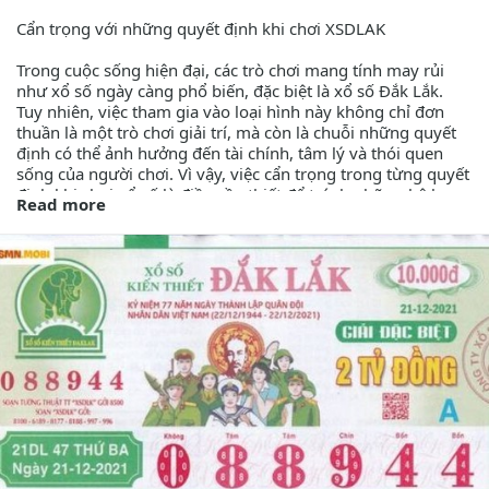
20 Giải Ba: 10 triệu đồng
Cẩn trọng với những quyết định khi chơi XSDLAK
70 Giải Tư: 3 triệu đồng
Trong cuộc sống hiện đại, các trò chơi mang tính may rủi
như xổ số ngày càng phổ biến, đặc biệt là xổ số Đắk Lắk.
100 Giải Năm: 1 triệu đồng
Tuy nhiên, việc tham gia vào loại hình này không chỉ đơn
thuần là một trò chơi giải trí, mà còn là chuỗi những quyết
300 Giải Sáu: 400 nghìn đồng
định có thể ảnh hưởng đến tài chính, tâm lý và thói quen
sống của người chơi. Vì vậy, việc cẩn trọng trong từng quyết
1.000 Giải Bảy: 200 nghìn đồng
định khi chơi xổ số là điều cần thiết để tránh những hệ lụy
Read more
không mong muốn.
10.000 Giải Tám: 100 nghìn đồng
Bấm ngay:
xsmn.mobi/xsdlk-sxdlk-xo-so-dac-
9 Giải phụ đặc biệt: 50 triệu đồng
lac.html
45 Giải khuyến khích: 6 triệu đồng
Cơ cấu giải thưởng XSKT Đắc Lắc
Theo dõi ngay:
metooo.io/e/xsdng-xsdna-ket-qua-
Cơ cấu giải thưởng của XSDLAK bao gồm 9 hạng giải và
xo-so-da-nang
11.565 vé số trúng thưởng, từ giải Đặc biệt đến giải Tám,
với tổng giá trị giải thưởng hấp dẫn. Trong đó giải Độc đắc
Địa chỉ công ty TNHH MTV XS Đà Nẵng
có giá trị lớn nhất lên đến 2 tỷ đồng và các giải còn lại có
mức thưởng giảm dần, tạo cơ hội trúng thưởng cho nhiều
Thông tin địa chỉ chính thức của công ty XSKT tỉnh Đà Nẵng:
người chơi. Cụ thể gồm: