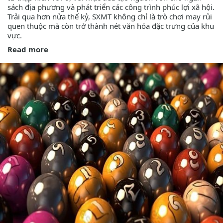
may của mình:
slides.com/xsmtr
sách địa phương và phát triển các công trình phúc lợi xã hội.
Trải qua hơn nửa thế kỷ, SXMT không chỉ là trò chơi may rủi
quen thuộc mà còn trở thành nét văn hóa đặc trưng của khu
vực.
Read more
Người chơi ngày nay có thể dễ dàng tra cứu Kết quả
xổ số Miền Trung hàng ngày trên các nền tảng trực tuyến,
trong đó:
bresdel.com/xsmtrung
là một địa chỉ uy tín và cập
nhật nhanh chóng.
Cơ cấu giải thưởng mới nhất của xổ số kiến thiết miền Trung
Theo quy định hiện hành, vé số miền Trung có mệnh giá
10.000 đồng với cơ cấu giải thưởng hấp dẫn:
Giải đặc biệt: 2 tỷ đồng/giải, mỗi kỳ có 1 giải.
Giải nhất: 30 triệu đồng, 1 giải/kỳ.
Giải nhì: 15 triệu đồng, 1 giải/kỳ.
Giải ba: 10 triệu đồng, 2 giải/kỳ.