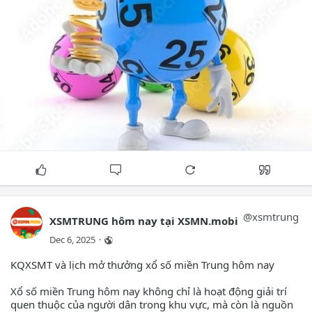
Ngày nay, người chơi XSMT có xu hướng chủ động hơn
Vé số miền Trung được phát hành từ giai đoạn đầu của công
trong việc tra cứu và kiểm chứng thông tin. Ngay sau giờ
cuộc xây dựng và phát triển kinh tế – xã hội sau ngày đất
quay, họ tự đối chiếu vé với KQXSMT, hạn chế phụ thuộc vào
nước thống nhất. Mục tiêu ban đầu của xổ số kiến thiết là
bên thứ ba. Thói quen này góp phần nâng cao tính minh
huy động nguồn vốn hợp pháp từ người dân để đầu tư cho
bạch và giúp người chơi tham gia SXMT một cách an tâm
các công trình công cộng như trường học, bệnh viện, đường
hơn.
sá.
Đọc thêm:
postype.com/@kqxsmt
Theo thời gian, hoạt động SXMT không ngừng được cải tiến,
từ hình thức quay số thủ công đến quy trình hiện đại, đảm
Có thể thấy, công nghệ không làm thay đổi vận may hay cơ
bảo tính công khai và công bằng.
cấu giải thưởng XSMT, nhưng lại đóng vai trò quan trọng
trong việc nâng cao trải nghiệm, giúp người chơi tiếp cận
Cơ cấu giải thưởng mới nhất của xổ số kiến thiết miền Trung
KQXSMT minh bạch, thuận tiện và phù hợp với nhịp sống
như thế nào?
hiện đại.
Một trong những yếu tố giúp XSMT duy trì sức hút chính là
cơ cấu giải thưởng được phân bổ hợp lý. Theo quy định hiện
@
xsmtrung
XSMTRUNG hôm nay tại XSMN.mobi
hành, xổ số kiến thiết miền Trung có 9 hạng giải, bao gồm:
Dec 6, 2025
·
01 giải Đặc biệt trị giá 2 tỷ đồng
KQXSMT và lịch mở thưởng xổ số miền Trung hôm nay
01 giải Nhất: 30 triệu đồng
Xổ số miền Trung hôm nay không chỉ là hoạt động giải trí
02 giải Nhì: mỗi giải 15 triệu đồng
quen thuộc của người dân trong khu vực, mà còn là nguồn