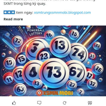
gia xổ số không chỉ là giải trí mà còn đóng góp cho cộng
SXMT trong từng kỳ quay.
đồng.
Việc in ấn và phát hành vé số đều được các công ty xổ số
Xem ngay:
xsmtrungxsmnmobi.blogspot.com
kiểm soát nghiêm ngặt nhằm đảm bảo tính minh bạch và
Xem thêm:
youtube.com/@xsmtrungxsmnmobi
công bằng trong toàn bộ hệ thống SXMT.
Read more
Tra cứu kết quả – Nhu cầu thiết yếu của người chơi XSMT
Theo dõi ngay:
baskadia.com/user/dnw0
Mỗi ngày, hàng triệu người theo dõi Xổ số miền Trung hôm
nay với mong muốn đối chiếu vé và cập nhật kết quả kịp
Cách tra cứu kết quả xổ số miền Trung
thời. Việc tra cứu nhanh KQXSMT không chỉ giúp tiết kiệm
thời gian mà còn hạn chế nhầm lẫn, đặc biệt với những
Sau khi kỳ quay kết thúc, bảng XSMTR sẽ được công bố rộng
người sở hữu nhiều vé hoặc tham gia XSMTRUNG thường
rãi trên nhiều phương tiện thông tin như truyền hình, báo
xuyên.
điện tử hoặc các website tổng hợp kết quả xổ số.
Website – Kênh tra cứu phổ biến và ổn định nhất
Trong đó, hình thức tra cứu trực tuyến ngày càng được
nhiều người lựa chọn vì tính tiện lợi. Người chơi chỉ cần truy
Trong số các phương thức tra cứu hiện nay, website vẫn là
cập các trang web cung cấp kết quả xổ số Miền Trung hàng
lựa chọn hàng đầu nhờ tính ổn định và độ chính xác cao.
ngày để kiểm tra nhanh bảng KQXSMT của từng đài.
Các trang chuyên về xổ số miền Trung thường cập nhật kết
quả ngay sau giờ quay, hiển thị đầy đủ từng giải từ giải đặc
Phân tích tỷ lệ trúng thưởng
biệt đến giải khuyến khích.
Cơ cấu giải thưởng của XSMT được thiết kế với nhiều cấp
Nhiều người chơi tin tưởng truy cập:
giải khác nhau nhằm tăng cơ hội trúng thưởng cho người
justnock.com/xosomientrung
, để theo dõi XSMT hôm nay,
tham gia. Bên cạnh giải đặc biệt có giá trị lớn, hệ thống còn