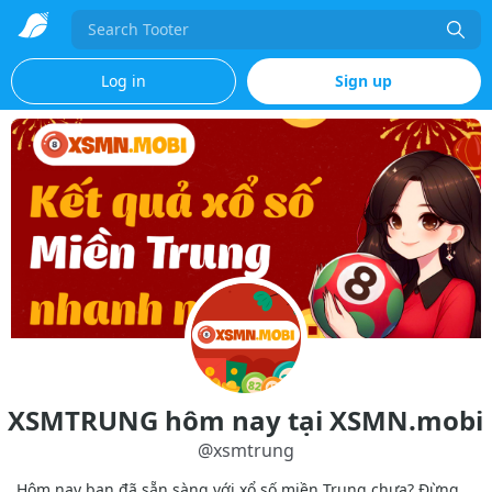
Search
Log in
Sign up
XSMTRUNG hôm nay tại XSMN.mobi
@
xsmtrung
Hôm nay bạn đã sẵn sàng với xổ số miền Trung chưa? Đừng