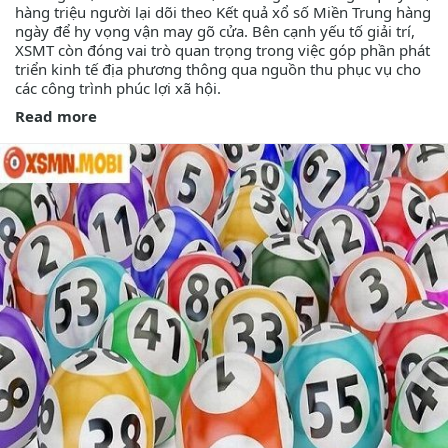
hàng triệu người lại dõi theo Kết quả xổ số Miền Trung hàng
xsgl-xo-so
ngày để hy vọng vận may gõ cửa. Bên cạnh yếu tố giải trí,
XSMT còn đóng vai trò quan trọng trong việc góp phần phát
Cơ cấu giải thưởng XSKT Gia Lai
triển kinh tế địa phương thông qua nguồn thu phục vụ cho
các công trình phúc lợi xã hội.
Cơ cấu giải thưởng bao gồm 9 hạng giải và 11.565 vé số
trúng thưởng, từ giải Đặc biệt đến giải Tám, với tổng giá trị
Read more
Tra cứu ngay:
hallbook.com.br/kqxsmt
giải thưởng hấp dẫn. Trong đó giải Độc đắc có giá trị lớn
nhất lên đến 2 tỷ đồng và các giải còn lại có mức thưởng
Khi may mắn trúng thưởng SXMT, người chơi cần hiểu rõ
giảm dần, tạo cơ hội trúng thưởng cho nhiều người chơi. Cụ
quy trình đổi thưởng để đảm bảo quyền lợi. Theo quy định
thể gồm:
của các công ty XSKT miền Trung, vé trúng hợp lệ phải còn
nguyên vẹn, không rách nát, không tẩy xóa và có đầy đủ
1 Giải đặc biệt: 2 tỷ đồng
dãy số, ký hiệu. Người trúng thưởng có thể nhận giải tại đại
lý được ủy quyền hoặc trực tiếp tại trụ sở công ty. Thời hạn
10 Giải Nhất: 30 triệu đồng
lĩnh thưởng là 30 ngày kể từ ngày công bố KQXSMT, sau
thời gian này, vé sẽ không còn giá trị.
10 Giải Nhì: 15 triệu đồng
Sau khi kiểm tra vé, nếu xác định trúng thưởng, điều đầu
20Giải Ba: 10 triệu đồng
tiên bạn nên làm là giữ bình tĩnh và bảo quản vé số thật cẩn
thận. Không gấp vé, không để vé tiếp xúc với nước hoặc ánh
70 Giải Tư: 3 triệu đồng
nắng trực tiếp. Người chơi có thể chụp ảnh vé gốc để lưu
trữ, đồng thời cất vé trong túi nhựa kín nhằm tránh bị hư
100 Giải Năm: 1 triệu đồng
hại. Với các giải lớn, nên đến nhận thưởng trực tiếp để đảm