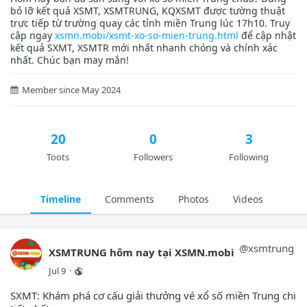
bỏ lỡ kết quả XSMT, XSMTRUNG, KQXSMT được tường thuật
trực tiếp từ trường quay các tỉnh miền Trung lúc 17h10. Truy
cập ngay
xsmn.mobi/xsmt-xo-so-mien-trung.html
để cập nhật
kết quả SXMT, XSMTR mới nhất nhanh chóng và chính xác
nhất. Chúc bạn may mắn!
Member since May 2024
20
0
3
Toots
Followers
Following
Timeline
Comments
Photos
Videos
@
xsmtrung
XSMTRUNG hôm nay tại XSMN.mobi
Jul 9
·
SXMT: Khám phá cơ cấu giải thưởng vé xổ số miền Trung chi