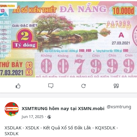
thực, thể hiện tinh thần “ích nước lợi nhà”. Người chơi có thể
Tham khảo thêm:
xsmn.mobi/xsdng-sxdng-xo-so-
theo dõi KQXSMT và tra cứu XSMTR nhanh chóng tại xsmn
da-nang.html
mobi để không bỏ lỡ bất kỳ cơ hội nào.
Giữ tinh thần trách nhiệm giúp người chơi XS Đà Nẵng hàng
Với cơ cấu giải thưởng rõ ràng, giá trị hấp dẫn và ý nghĩa
tuần quản lý tài chính cá nhân hiệu quả
nhân văn sâu sắc, SXMT xứng đáng là lựa chọn giải trí hàng
ngày của bạn.
Xổ số Đà Nẵng có thể mang lại cảm giác hồi hộp, hứng thú
và thậm chí là cơ hội đổi đời.
Hãy thử vận may hôm nay và đừng quên kiểm tra
Kết quả xổ số Miền Trung hàng ngày tại:
Cơ cấu giải thưởng XSKT tỉnh Đà Nẵng
ok.ru/group/70000006227608
Cơ cấu giải thưởng bao gồm 9 hạng giải và 11.565 vé số
trúng thưởng, từ giải Đặc biệt đến giải Tám, với tổng giá trị
giải thưởng hấp dẫn. Trong đó giải Độc đắc có giá trị lớn
nhất lên đến 2 tỷ đồng và các giải còn lại có mức thưởng
giảm dần. Cụ thể gồm:
1 Giải đặc biệt: 2 tỷ đồng
@
xsmtrung
XSMTRUNG hôm nay tại XSMN.mobi
Jun 17, 2025
·
10 Giải Nhất: 30 triệu đồng
XSDLAK - XSDLK - Kết Quả Xổ Số Đắk Lắk - KQXSDLK -
10 Giải Nhì: 15 triệu đồng
SXDLK