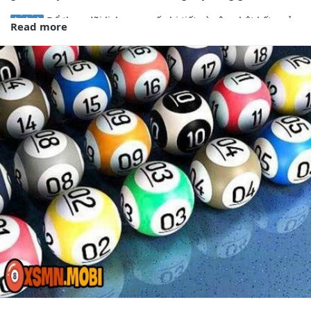
Để theo dõi lịch quay số chi tiết và cập nhật kết quả
Xem thêm:
palscity.com/post/1575013
Read more
XSMT mới nhất mỗi ngày, bạn có thể truy cập:
dscvr.one/u/xsmtrung
Địa chỉ công ty TNHH MTV xổ số Khánh Hoà
Từ những ngày đầu chỉ có vài tỉnh tham gia như Đà Nẵng,
Địa chỉ: 03 Pasteur Nha Trang Khánh Hòa
Bình Định, đến nay, XSMT đã mở rộng phủ sóng khắp 18
tỉnh thành trong khu vực. Hệ thống hoạt động chuyên
Điện thoại: 0258.3822909/ 0258.3822417
nghiệp, được Nhà nước quản lý chặt chẽ, đảm bảo minh
bạch từ khâu phát hành đến quay số mở thưởng. Lợi nhuận
Fax: 0258.3824317
thu được được tái đầu tư vào các công trình phúc lợi xã hội
như bệnh viện, trường học, cầu đường… Đây cũng là điểm
Đổi số trúng thưởng kết quả xổ số Khánh Hoà ở đâu?
khác biệt nổi bật của SXMT so với nhiều hình thức xổ số
khác.
Trụ sở chính Xổ số Khánh Hoà:
Việc quay số mở thưởng XSMTR diễn ra đều đặn từ 17h15
Địa chỉ: 03 Pasteur Nha Trang Khánh Hòa
hàng ngày. Mỗi ngày sẽ có từ 2 đến 3 đài cùng quay, giúp
người chơi có thêm nhiều cơ hội trúng thưởng. Lịch mở
Điện thoại: 0258.3822909/ 0258.3822417
thưởng được phân chia luân phiên cho các tỉnh, từ Thừa
Thiên Huế đến Ninh Thuận.
Fax: 0258.3824317
Chi tiết lịch mở thưởng theo từng ngày trong tuần có
Các chi nhánh trong địa bàn tỉnh Khánh Hòa:
thể tham khảo tại:
metooo.io/u/xsmtr
để cập nhật chính xác
và nhanh chóng.