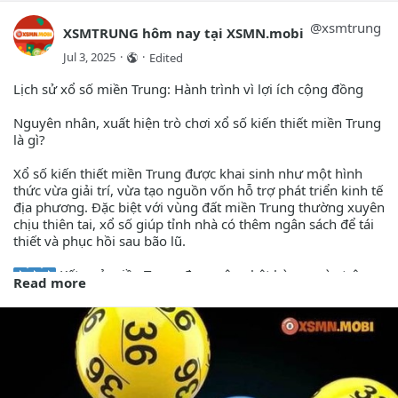
Vé số thường dừng phát hành khoảng 15–30 phút trước giờ
@
xsmtrung
XSMTRUNG hôm nay tại XSMN.mobi
quay. Đặc biệt, vào những ngày lễ, Tết, lịch quay có thể thay
Jul 3, 2025
·
·
Edited
đổi theo thông báo chính thức từ Hội đồng xổ số.
Lịch sử xổ số miền Trung: Hành trình vì lợi ích cộng đồng
Để tránh nhầm lẫn, người chơi nên tra cứu kết quả
xổ số miền Trung hàng ngày qua các nguồn uy tín như:
Nguyên nhân, xuất hiện trò chơi xổ số kiến thiết miền Trung
hugsqueeze.com/xosomientrung
là gì?
So sánh lịch quay thưởng ba miền
Xổ số kiến thiết miền Trung được khai sinh như một hình
thức vừa giải trí, vừa tạo nguồn vốn hỗ trợ phát triển kinh tế
Xổ số kiến thiết ba miền có sự khác biệt về tần suất và
địa phương. Đặc biệt với vùng đất miền Trung thường xuyên
khung giờ. Miền Bắc chỉ có một đài quay mỗi ngày vào lúc
chịu thiên tai, xổ số giúp tỉnh nhà có thêm ngân sách để tái
18h15. Miền Nam lại đa dạng hơn, với 3–4 đài quay vào
thiết và phục hồi sau bão lũ.
16h15. Trong khi đó, Miền Trung cân bằng với 2–3 đài quay
lúc 17h15. Nhờ sự phân bổ này, người chơi có thêm nhiều
Kết quả miền Trung được cập nhật hàng ngày trên
lựa chọn theo dõi và so vé KQXSMT tiện lợi hơn.
Read more
các nền tảng số, trong đó nổi bật là:
snipesocial.co.uk/xosomientrunghomnay
Công nghệ hỗ trợ dò KQXSMT
Các giai đoạn phát triển của vé số miền Trung từ khi xuất
Ngày nay, nhờ sự phát triển của công nghệ, việc dò vé số trở
hiện đến nay
nên dễ dàng và nhanh chóng. Chỉ cần một chiếc điện thoại
thông minh, người chơi có thể kiểm tra kết quả ngay sau khi
Từ một vài tỉnh thử nghiệm ban đầu, đến nay miền Trung có