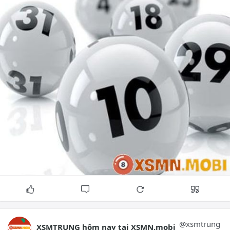
wakelet.com/wake/zzlhhT1XrFvNKhxxRf6uw
số được tổ chức bài bản, minh bạch và chịu sự giám sát chặt
VPĐD XSKT Đà Nẵng tại Huế
chẽ của cơ quan chức năng. Lợi nhuận thu được từ SXMT
Địa chỉ công ty TNHH MTV xổ số kiến thiết Đắc Lắc
không chia cổ tức mà được tái đầu tư vào các hoạt động
Địa chỉ: 21A Ngô Gia Tự, phường Vĩnh Ninh, thành phố Huế
cộng đồng như xây trường học, trạm y tế, cầu nông thôn
Địa chỉ: Số 02 Đinh Tiên Hoàng, Phường Tự An, TP.Buôn Ma
hay hỗ trợ người nghèo.
Thuột, Tỉnh Đắk Lắk, Việt Nam
Điện thoại: 0234.3830812
Điện thoại: 0262 3856541
Điểm giao dịch tại Quảng Ngãi
Mỗi ngày trong tuần, SXMT đều tổ chức quay thưởng vào
lúc 17h15. Lịch quay số được sắp xếp để mỗi tỉnh đều có
Fax: 0262.3855433
Địa chỉ: 10 Ngô Quyền, thành phố Quảng Ngãi, tỉnh Quảng
một ngày cố định trong tuần, ví dụ như thứ Tư gồm Quảng
Ngãi
Bình, Đà Nẵng và Khánh Hòa; thứ Bảy là Đà Nẵng, Quảng
Đổi số trúng thưởng kết quả xổ số Đắc Lắc ở đâu?
Ngãi và Đắk Nông.
Điện thoại: 0255. 3710533
Nếu bạn muốn đổi thưởng xổ số Đắc Lắc (XSDLK), dưới đây
Người chơi có thể tra cứu kết quả xổ số miền Trung
là một số địa chỉ uy tín mà bạn có thể tham khảo:
VPĐD tại Bình Định
hàng ngày nhanh chóng tại địa chỉ uy tín:
justnock.com/xosomientrung
Trụ sở chính Xổ số Đắc Lắc:
Địa chỉ: 56 Chu Văn An, P. Lý Thường Kiệt, TP. Quy Nhơn,
Tỉnh Bình Định.
Một điểm hấp dẫn của SXMT chính là cơ cấu giải thưởng
Địa chỉ: Số 02 Đinh Tiên Hoàng, Phường Tự An, TP.Buôn Ma
phong phú và giá trị. Mỗi kỳ quay số bao gồm 9 hạng giải
Thuột, Tỉnh Đắk Lắk, Việt Nam
Điện thoại: 0256.3816941
chính, từ giải bảy đến giải đặc biệt. Trong đó, giải đặc biệt có
giá trị lên tới 2 tỷ đồng, chỉ có 1 giải duy nhất. Giải nhất trị
Điện thoại: 0262 3856541
VPĐD tại Gia Lai
giá 30 triệu đồng, giải nhì là 15 triệu, giải ba là 10 triệu và
các giải thấp hơn có giá trị từ vài trăm nghìn đồng đến vài
@
xsmtrung
Fax: 0262.3855433
XSMTRUNG hôm nay tại XSMN.mobi
Địa chỉ: 162B3 Hai Bà Trưng, thành phố Pleiku - Gia Lai