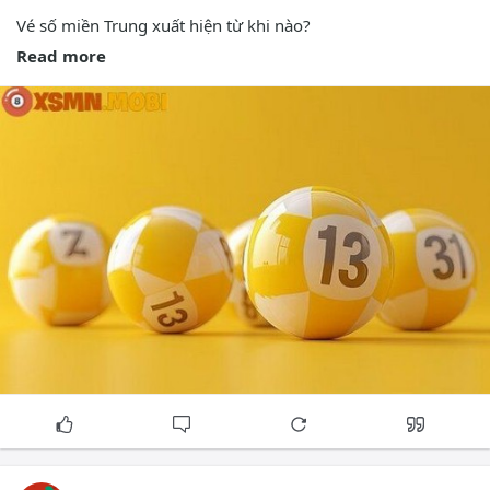
Ngày nay, việc tra cứu kết quả xổ số miền Trung đã trở nên
Vé số miền Trung xuất hiện từ khi nào?
đơn giản hơn rất nhiều nhờ sự phát triển của internet và
Read more
công nghệ số. Người chơi có thể xem trực tiếp SXMT trên
Xổ số kiến thiết miền Trung ra đời muộn hơn so với hai miền
điện thoại, máy tính hoặc các nền tảng cập nhật kết quả
còn lại, nhưng lại nhanh chóng khẳng định được vị thế riêng
theo thời gian thực. Chỉ cần vài thao tác đơn giản, người
trên thị trường. Từ những năm cuối thế kỷ 20, các tỉnh khu
dùng đã có thể tra cứu đầy đủ bảng kết quả, thống kê lô tô
vực miền Trung đã bắt đầu triển khai phát hành vé số nhằm
và lịch mở thưởng mới nhất.
gây quỹ cho ngân sách địa phương.
Khi may mắn trúng thưởng XSMTR, người chơi cần kiểm tra
Ban đầu, quy mô còn nhỏ lẻ, số lượng giải thưởng và giá trị
cẩn thận tình trạng vé số trước khi làm thủ tục nhận giải. Vé
chưa cao. Tuy nhiên, theo thời gian, cùng với sự phát triển
số phải còn nguyên vẹn, không bị rách nát hoặc tẩy xóa
kinh tế – xã hội, hệ thống xổ số miền Trung đã được chuẩn
thông tin quan trọng. Người trúng thưởng có thể đến trực
hóa, mở rộng và đồng bộ hóa về cơ cấu giải thưởng. Hiện
tiếp công ty xổ số kiến thiết phát hành vé hoặc đại lý được
nay, người chơi có thể dễ dàng cập nhật Kết quả xổ số Miền
ủy quyền để đổi thưởng. Trong quá trình lĩnh thưởng, người
Trung hàng ngày một cách nhanh chóng thông qua các nền
chơi nên mang theo giấy tờ tùy thân cần thiết và bảo mật
tảng trực tuyến.
thông tin cá nhân nhằm hạn chế các rủi ro không mong
muốn.
Cơ cấu giải thưởng mới nhất của xổ số kiến thiết miền Trung
như thế nào?
Tìm hiểu thêm:
ecency.com/@xsmtrung
Hiện tại, cơ cấu giải thưởng của XSMTR được xây dựng theo
hướng cân đối giữa giá trị giải thưởng và số lượng trúng,
giúp tăng cơ hội cho người chơi. Một tờ vé số miền Trung có
giá 10.000 đồng, với hệ thống giải thưởng gồm: