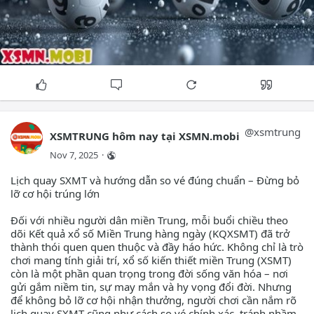
Nếu xổ số miền Bắc nổi bật với một giải đặc biệt duy nhất và
Thứ 6: Gia Lai – Ninh Thuận
cách dò số phức tạp, thì xổ số miền Trung lại chú trọng phân
bổ đều các hạng giải. Trong khi đó, xổ số miền Nam có lợi
Thứ 7: Đà Nẵng – Quảng Ngãi – Đắk Nông
thế quay nhiều đài mỗi ngày nhưng cơ cấu giải thưởng
tương đối tương đồng.
Chủ nhật: Khánh Hòa – Kon Tum
XSMT được đánh giá cao ở sự cân bằng: vừa có giải đặc biệt
Thời gian quay thưởng cố định 17h15, phát sóng trực tiếp
giá trị lớn, vừa có nhiều giải phụ giúp người chơi dễ trúng
trên truyền hình địa phương và được cập nhật đồng thời
và duy trì hứng thú lâu dài.
trên nhiều nền tảng SXMT, XSMT và các hệ thống thống kê
trực tuyến. Tính ổn định này giúp người chơi dễ dàng theo
@
xsmtrung
XSMTRUNG hôm nay tại XSMN.mobi
Đánh giá cơ hội trúng thưởng xổ số miền Trung
dõi và so sánh kết quả giữa các kỳ quay.
Nov 7, 2025
·
Với cơ cấu giải hợp lý và quy trình minh bạch, cơ hội trúng
Tham khảo thêm:
mymeetbook.com/kqxsmt
Lịch quay SXMT và hướng dẫn so vé đúng chuẩn – Đừng bỏ
thưởng của XSMT được xem là khá tích cực so với nhiều
lỡ cơ hội trúng lớn
hình thức dự thưởng khác. Quan trọng hơn, mỗi tấm vé số
Lưu ý khi theo dõi và so vé xổ số miền Trung
miền Trung đều mang ý nghĩa “ích nước lợi nhà”, khi nguồn
Đối với nhiều người dân miền Trung, mỗi buổi chiều theo
thu được tái đầu tư cho các công trình phúc lợi xã hội.
Người chơi cần chú ý thời gian ngừng bán vé trước 15–20
dõi Kết quả xổ số Miền Trung hàng ngày (KQXSMT) đã trở
phút để đảm bảo quyền lợi khi tham gia dự thưởng. Bên
thành thói quen quen thuộc và đầy háo hức. Không chỉ là trò
Để cập nhật thông tin nhanh chóng, đầy đủ và đáng
cạnh đó, trong những dịp Lễ, Tết Nguyên Đán, lịch mở
chơi mang tính giải trí, xổ số kiến thiết miền Trung (XSMT)
tin cậy, người chơi nên truy cập thường xuyên:
thưởng có thể thay đổi hoặc tạm dừng. Các công ty xổ số sẽ
còn là một phần quan trọng trong đời sống văn hóa – nơi
anonup.com/@xsmtrung
thông báo trên website và đại lý, giúp người chơi cập nhật
gửi gắm niềm tin, sự may mắn và hy vọng đổi đời. Nhưng
kịp thời.
để không bỏ lỡ cơ hội nhận thưởng, người chơi cần nắm rõ
lịch quay SXMT cũng như cách so vé chính xác, tránh nhầm