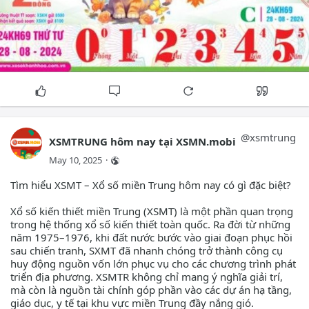
dựng một xã hội lành mạnh, bền vững.
lại có giá trị giảm dần, mở ra cơ hội trúng thưởng cho nhiều
Địa chỉ: 39 Đỗ Quang - Phường Vĩnh Trung - Quận Thanh
người chơi. Cụ thể như sau:
Khê - Đà Nẵng.
1 Giải đặc biệt: 2 tỷ đồng
Xem thêm:
band.us/page/95052852/post/6
10 Giải Nhất: 30 triệu đồng
Tóm lại, chơi XSDLAK hay bất kỳ hình thức xổ số nào cũng
cần được nhìn nhận một cách tỉnh táo và có chừng mực. Cẩn
10 Giải Nhì: 15 triệu đồng
trọng trong từng quyết định không chỉ giúp bảo vệ tài chính
cá nhân mà còn giữ vững sự cân bằng về tâm lý và cuộc
20 Giải Ba: 10 triệu đồng
sống. Hãy coi xổ số là một trò chơi vui vẻ chứ không phải là
@
xsmtrung
XSMTRUNG hôm nay tại XSMN.mobi
con đường làm giàu, và càng không nên là một thói quen
70 Giải Tư: 3 triệu đồng
khó kiểm soát. Một quyết định đúng lúc, sáng suốt hôm nay
May 10, 2025
·
có thể tránh được rất nhiều tiếc nuối sau này.
100 Giải Năm: 1 triệu đồng
Tìm hiểu XSMT – Xổ số miền Trung hôm nay có gì đặc biệt?
300 Giải Sáu: 400 nghìn đồng
Xổ số kiến thiết miền Trung (XSMT) là một phần quan trọng
trong hệ thống xổ số kiến thiết toàn quốc. Ra đời từ những
1.000 Giải Bảy: 200 nghìn đồng
năm 1975–1976, khi đất nước bước vào giai đoạn phục hồi
sau chiến tranh, SXMT đã nhanh chóng trở thành công cụ
10.000 Giải Tám: 100 nghìn đồng
huy động nguồn vốn lớn phục vụ cho các chương trình phát
triển địa phương. XSMTR không chỉ mang ý nghĩa giải trí,
9 Giải phụ đặc biệt: 50 triệu đồng
mà còn là nguồn tài chính góp phần vào các dự án hạ tầng,
giáo dục, y tế tại khu vực miền Trung đầy nắng gió.
45 Giải khuyến khích: 6 triệu đồng