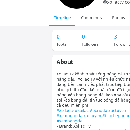
@
xoilactvic
Timeline
Comments
Photos
0
0
3
Toots
Followers
Followin
About
Xoilac TV kênh phát sóng bóng đá trự
hàng đầu. Xoilac TV với nhiều chức n
dạng bên cạnh việc phát trực tiếp bó
như lịch thi đấu, kết quả bóng đá trự
bảng xếp hạng bóng đá, kèo nhà cái 
soi kèo bóng đá, tin tức bóng đá hàng
cả đều miễn phí
#xoilactv
#xoilac
#bongdatructuyen
#xembongdatructuyen
#tructiepbon
#xembongda
- Brand: Xoilac TV