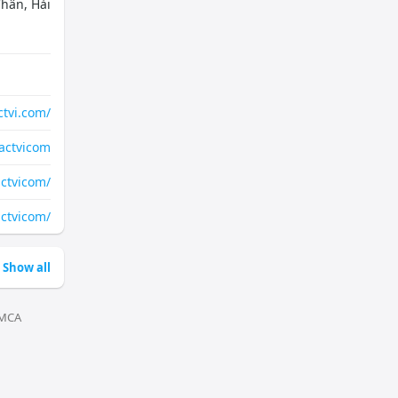
Chân, Hải
ctvi.com/
lactvicom
ctvicom/
ctvicom/
Show all
MCA