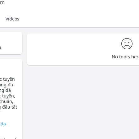
om
Videos
g
No toots her
c tuyến
ăng đa
ng đá
c tuyến,
chuẩn,
 đầu tất
gda