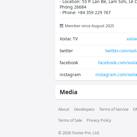
- Location: 53 P. Lán Bè, Lam Sơn, Lê 
Phòng 26684
- Phone: +84 359 229 767
Member since August 2025
Xoilac TV
xoila
twitter
twitter.com/xoi
facebook
facebook.com/xoila
instagram
instagram.com/xoila
Media
About
Developers
Terms of Service
D
Terms of Sale
Privacy Policy
© 
2026
 Tooter Pvt. Ltd.