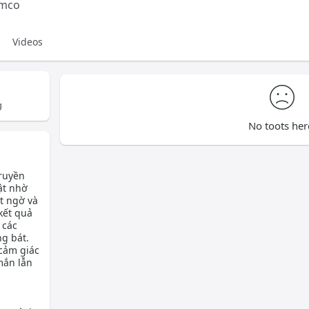
omco
Videos
g
No toots her
truyền
ật nhờ
t ngờ và
kết quả
 các
ng bát.
 cảm giác
mắn lẫn