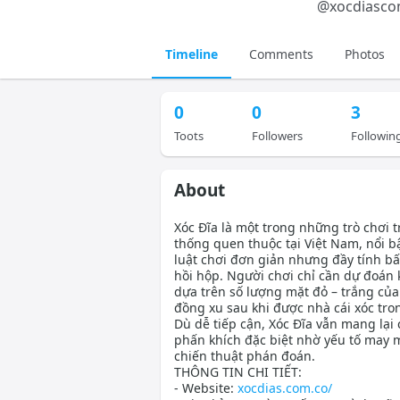
@
xocdiasc
Timeline
Comments
Photos
0
0
3
Toots
Followers
Followin
About
Xóc Đĩa là một trong những trò chơi 
thống quen thuộc tại Việt Nam, nổi b
luật chơi đơn giản nhưng đầy tính bấ
hồi hộp. Người chơi chỉ cần dự đoán 
dựa trên số lượng mặt đỏ – trắng của
đồng xu sau khi được nhà cái xóc tro
Dù dễ tiếp cận, Xóc Đĩa vẫn mang lại
phấn khích đặc biệt nhờ yếu tố may 
chiến thuật phán đoán.
THÔNG TIN CHI TIẾT:
- Website:
xocdias.com.co/