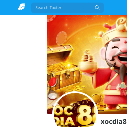
Search
xocdia8