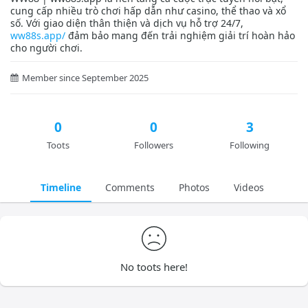
cung cấp nhiều trò chơi hấp dẫn như casino, thể thao và xổ
số. Với giao diện thân thiện và dịch vụ hỗ trợ 24/7,
ww88s.app/
đảm bảo mang đến trải nghiệm giải trí hoàn hảo
cho người chơi.
Member since September 2025
0
0
3
Toots
Followers
Following
Timeline
Comments
Photos
Videos
No toots here!