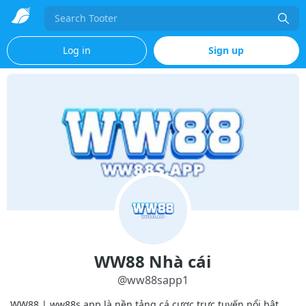
Search
Log in
Sign up
WW88 Nhà cái
@
ww88sapp1
WW88 | ww88s.app là nền tảng cá cược trực tuyến nổi bật,