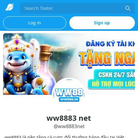
Search
Log in
Sign up
ww8883 net
@
ww8883net
ww8883 là nền tảng cá cược đổi thưởng hàng đầu tại Việt