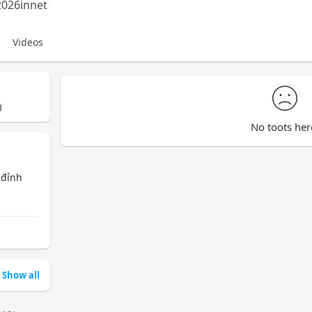
026innet
Videos
g
No toots her
 đỉnh
Show all