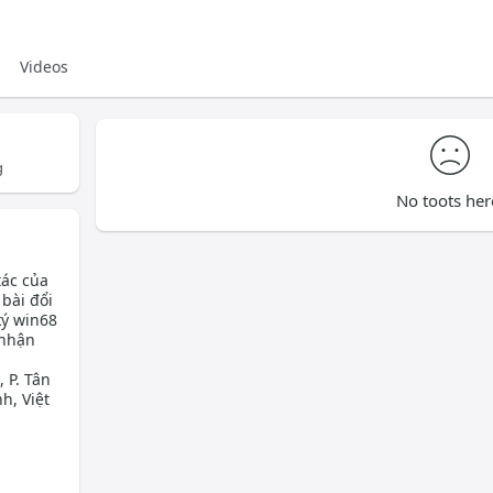
Videos
g
No toots her
tác của
bài đổi
ký win68
 nhận
 P. Tân
h, Việt