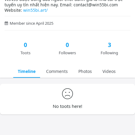
tuyến uy tín nhất hiện nay. Email: contact@win55bi.com
Website:
win55bi.art/
Member since April 2025
0
0
3
Toots
Followers
Following
Timeline
Comments
Photos
Videos
No toots here!