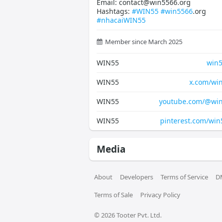
Email: contact@win5566.org
Hashtags:
#WIN55
#win5566
.org
#nhacaiWIN55
Member since March 2025
WIN55
win5
WIN55
x.com/wi
WIN55
youtube.com/@wi
WIN55
pinterest.com/win
Media
About
Developers
Terms of Service
D
Terms of Sale
Privacy Policy
© 
2026
 Tooter Pvt. Ltd.