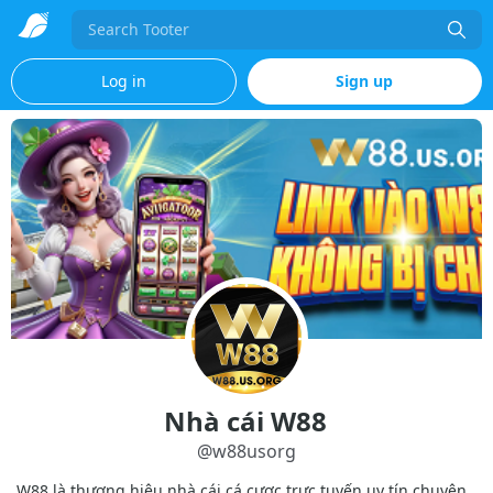
Search
Log in
Sign up
Nhà cái W88
@
w88usorg
W88 là thương hiệu nhà cái cá cược trực tuyến uy tín chuyên