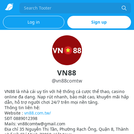
Search
Log in
Sign up
VN88
@
vn88comtw
VN88 là nhà cái uy tín với hệ thống cá cược thể thao, casino
online đa dạng. Nạp rút nhanh, bảo mật cao, khuyến mãi hấp
dẫn, hỗ trợ người chơi 24/7 trên mọi nền tảng.
Thông tin liên hệ:
Website :
vn88.com.tw/
SĐT 0889012398
Mails: vn88comtw@gmail.com
Địa chỉ 35 Nguyễn Thị Tần, Phường Rạch Ông, Quận 8, Thành