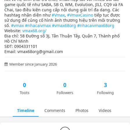
game quốc tế như SABA, SB O, WM, Evolution, JILI, CQ9 và FA
Chai, tạo điều kiện cung cấp nội dung giải trí đa dạng. Các
hashtag nhận diện như
#Vmax
,
#VmaxCasino
tiếp tục được
sử dụng để củng cố hình ảnh thương hiệu trên môi trường
số.
#vmax
#nhacaivmax
#vmax68org
#nhacaivmax68org
Website:
vmax68.org/
Địa chỉ: 58 Đường số 3J, Tân Thuận Tây, Quận 7, Thành phố
Hồ Chí Minh
SĐT: 0904331101
Email: vmax68org@gmail.com
Member since January 2026
0
0
3
Toots
Followers
Following
Timeline
Comments
Photos
Videos