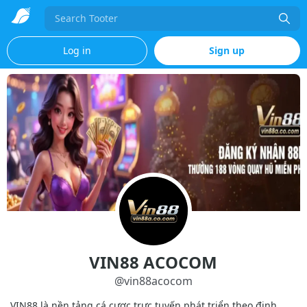
Search
Log in
Sign up
VIN88 ACOCOM
@
vin88acocom
VIN88 là nền tảng cá cược trực tuyến phát triển theo định