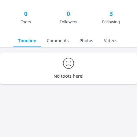
0
0
3
Toots
Followers
Following
Timeline
Comments
Photos
Videos
No toots here!