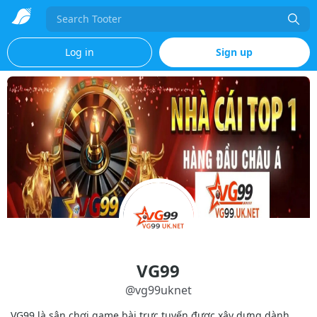
Search
Log in
Sign up
VG99
@
vg99uknet
VG99 là sân chơi game bài trực tuyến được xây dựng dành