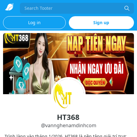
Search
Log in
Sign up
HT368
@
vannghenamdinhcom
Trình làng vào tháng 1/2026, HT368 là nền tảng giải trí trực