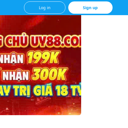
Log in
Sign up