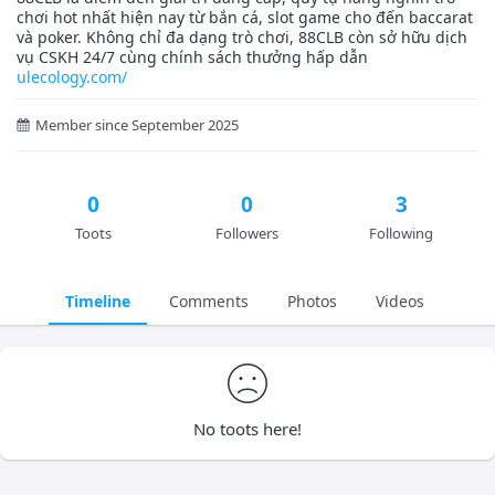
chơi hot nhất hiện nay từ bắn cá, slot game cho đến baccarat
và poker. Không chỉ đa dạng trò chơi, 88CLB còn sở hữu dịch
vụ CSKH 24/7 cùng chính sách thưởng hấp dẫn
ulecology.com/
Member since September 2025
0
0
3
Toots
Followers
Following
Timeline
Comments
Photos
Videos
No toots here!