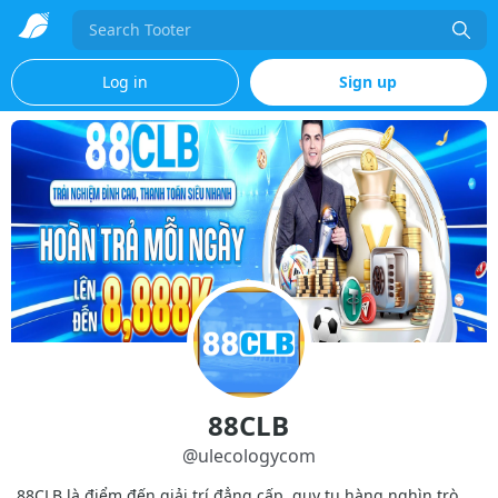
Search
Log in
Sign up
88CLB
@
ulecologycom
88CLB là điểm đến giải trí đẳng cấp, quy tụ hàng nghìn trò