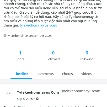
nhanh chóng, chính xác từ các nhà cái uy tín hàng đầu. Cược
thủ có thể theo dõi biến động kèo, soi kèo và nhận định trước
trận đấu. Giao diện dễ dùng, cập nhật 24/7 giúp cược thủ
không bỏ lỡ bất kỳ cơ hội nào. Hãy cùng Tylekeohomnay Us
tìm hiểu về những kèo cược độc đáo nhất cho người dùng
tham gia.
tylekeohomnay.us.com/
Member since September 2025
1
0
3
Toots
Followers
Following
Timeline
Comments
Photos
Videos
@
tylekeohomnayuscom
Tylekeohomnayus Com
Sep 8, 2025
·