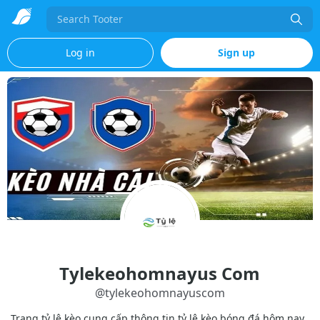
Search
Log in
Sign up
Tylekeohomnayus Com
@
tylekeohomnayuscom
Trang tỷ lệ kèo cung cấp thông tin tỷ lệ kèo bóng đá hôm nay