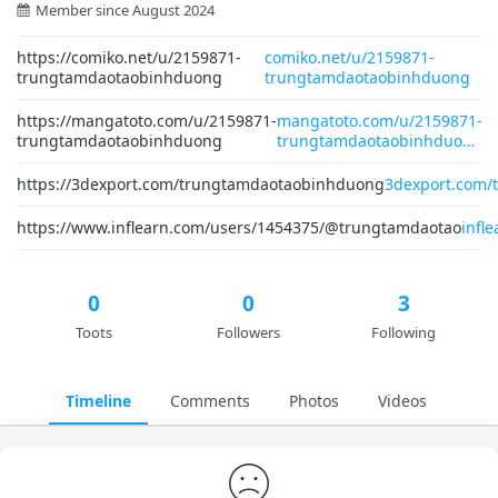
Member since August 2024
https://comiko.net/u/2159871-
comiko.net/u/2159871-
trungtamdaotaobinhduong
trungtamdaotaobinhduong
https://mangatoto.com/u/2159871-
mangatoto.com/u/2159871-
trungtamdaotaobinhduong
trungtamdaotaobinhduo
https://3dexport.com/trungtamdaotaobinhduong
3dexport.com/
https://www.inflearn.com/users/1454375/@trungtamdaotao
infl
0
0
3
Toots
Followers
Following
Timeline
Comments
Photos
Videos