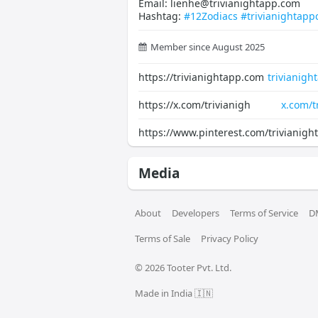
Email: lienhe@trivianightapp.com
Hashtag:
#12Zodiacs
#trivianightap
Member since August 2025
https://trivianightapp.com
trivianigh
https://x.com/trivianigh
x.com/t
https://www.pinterest.com/trivianig
Media
About
Developers
Terms of Service
D
Terms of Sale
Privacy Policy
© 
2026
 Tooter Pvt. Ltd.
Made in India 🇮🇳