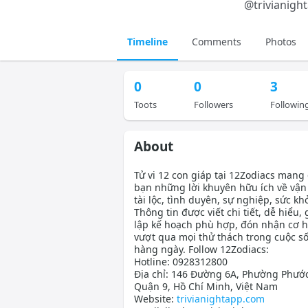
@
trivianig
Timeline
Comments
Photos
0
0
3
Toots
Followers
Followin
About
Tử vi 12 con giáp tại 12Zodiacs mang
bạn những lời khuyên hữu ích về vậ
tài lộc, tình duyên, sự nghiệp, sức kh
Thông tin được viết chi tiết, dễ hiểu,
lập kế hoạch phù hợp, đón nhận cơ h
vượt qua mọi thử thách trong cuộc s
hàng ngày. Follow 12Zodiacs:
Hotline: 0928312800
Địa chỉ: 146 Đường 6A, Phường Phước
Quận 9, Hồ Chí Minh, Việt Nam
Website:
trivianightapp.com