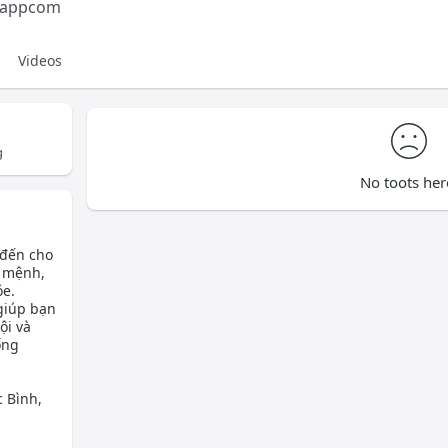
htappcom
Videos
g
No toots her
 đến cho
n mệnh,
ỏe.
 giúp bạn
ội và
ống
 Bình,