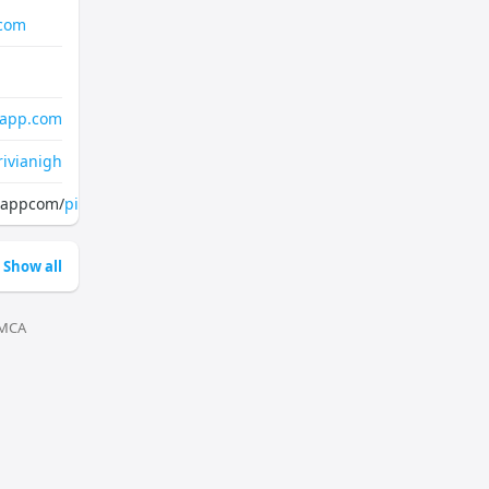
pcom
tapp.com
rivianigh
htappcom/
pinterest.com/trivianightappcom/
Show all
MCA