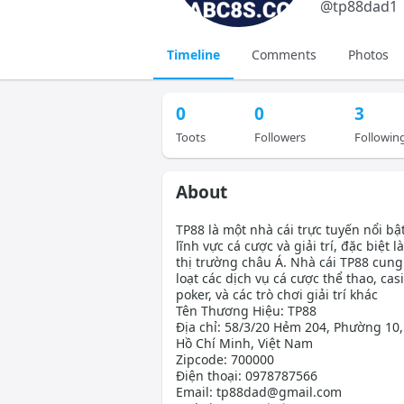
@
tp88dad1
Timeline
Comments
Photos
0
0
3
Toots
Followers
Followin
About
TP88 là một nhà cái trực tuyến nổi bậ
lĩnh vực cá cược và giải trí, đặc biệt là
thị trường châu Á. Nhà cái TP88 cun
loạt các dịch vụ cá cược thể thao, cas
poker, và các trò chơi giải trí khác
Tên Thương Hiệu: TP88
Địa chỉ: 58/3/20 Hẻm 204, Phường 10,
Hồ Chí Minh, Việt Nam
Zipcode: 700000
Điện thoại: 0978787566
Email: tp88dad@gmail.com