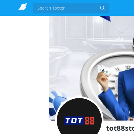
Search
tot88st