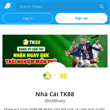
Search
Log in
Sign up
Nhà Cái TK88
@
tk88baby
Tham gia ngay TK88 để khám phá thế giới cá cược trực tuyến