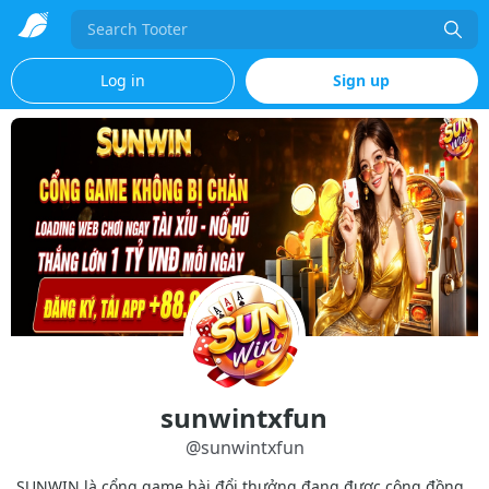
Search
Log in
Sign up
sunwintxfun
@
sunwintxfun
SUNWIN là cổng game bài đổi thưởng đang được cộng đồng