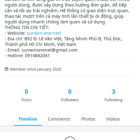
người dùng, được xây dựng theo hướng đơn giản, dễ tiếp
cận và tối ưu trải nghiệm. Hệ thống có giao diện trực quan,
thao tác mượt trên cả máy tính lẫn thiết bị di động, giúp
người dùng nhanh chóng làm quen và sử dụng.
THÔNG TIN CHI TIẾT:
- Website:
sunwin-one.net/
- Địa chỉ: B92 Đ. Lê Văn Việt, Tăng Nhơn Phú B, Thủ Đức,
Thành phố Hồ Chí Minh, Việt Nam
- Email: sunwinonenet@gmail.com
- Hotline: 0914882041
Member since January 2026
0
0
3
Toots
Followers
Following
Timeline
Comments
Photos
Videos