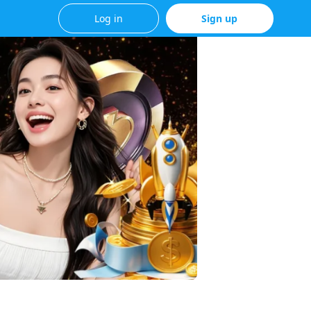
Log in
Sign up