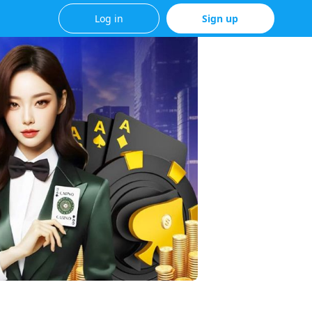
Log in
Sign up