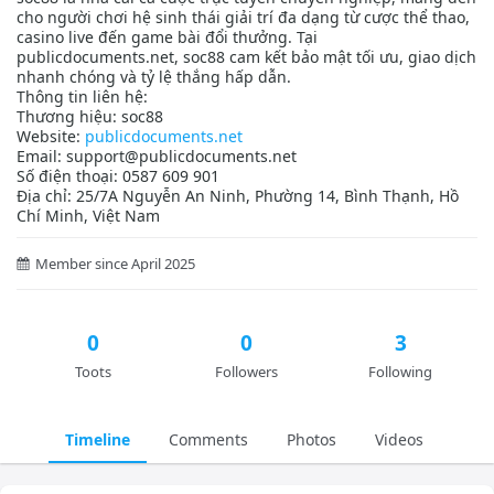
cho người chơi hệ sinh thái giải trí đa dạng từ cược thể thao,
casino live đến game bài đổi thưởng. Tại
publicdocuments.net, soc88 cam kết bảo mật tối ưu, giao dịch
nhanh chóng và tỷ lệ thắng hấp dẫn.
Thông tin liên hệ:
Thương hiệu: soc88
Website:
publicdocuments.net
Email: support@publicdocuments.net
Số điện thoại: 0587 609 901
Địa chỉ: 25/7A Nguyễn An Ninh, Phường 14, Bình Thạnh, Hồ
Chí Minh, Việt Nam
Member since April 2025
0
0
3
Toots
Followers
Following
Timeline
Comments
Photos
Videos