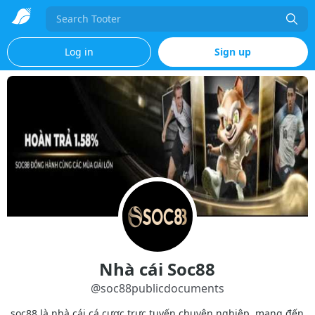
Search
Log in
Sign up
Nhà cái Soc88
@
soc88publicdocuments
soc88 là nhà cái cá cược trực tuyến chuyên nghiệp, mang đến