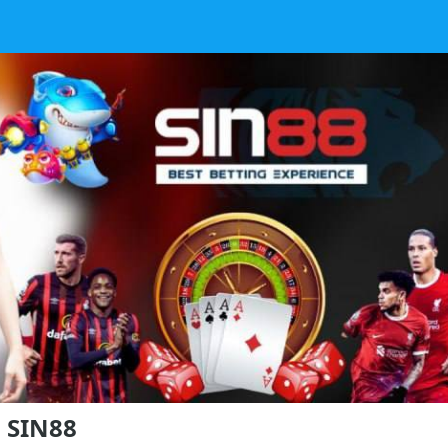
 SIN88