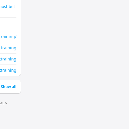
vaoshbet
training/
training
training
training
Show all
MCA