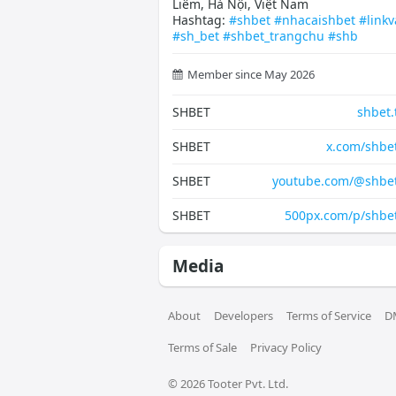
Liêm, Hà Nội, Việt Nam
Hashtag:
#shbet
#nhacaishbet
#link
#sh_bet
#shbet_trangchu
#shb
Member since May 2026
SHBET
shbet.
SHBET
x.com/shbet
SHBET
youtube.com/@shbet
SHBET
500px.com/p/shbet
Media
About
Developers
Terms of Service
D
Terms of Sale
Privacy Policy
© 
2026
 Tooter Pvt. Ltd.