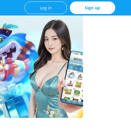
Log in
Sign up