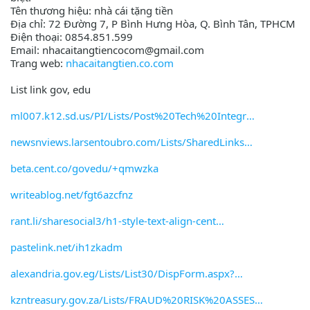
Tên thương hiệu: nhà cái tặng tiền
Địa chỉ: 72 Đường 7, P Bình Hưng Hòa, Q. Bình Tân, TPHCM
Điện thoại: 0854.851.599
Email: nhacaitangtiencocom@gmail.com
Trang web:
nhacaitangtien.co.com
List link gov, edu
ml007.k12.sd.us/PI/Lists/Post%20Tech%20Integr
newsnviews.larsentoubro.com/Lists/SharedLinks
beta.cent.co/govedu/+qmwzka
writeablog.net/fgt6azcfnz
rant.li/sharesocial3/h1-style-text-align-cent
pastelink.net/ih1zkadm
alexandria.gov.eg/Lists/List30/DispForm.aspx?
kzntreasury.gov.za/Lists/FRAUD%20RISK%20ASSES