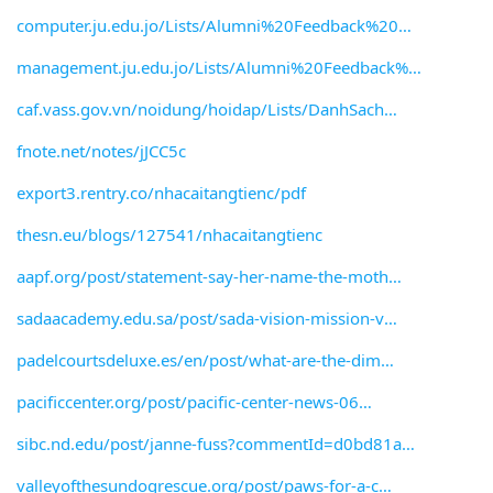
computer.ju.edu.jo/Lists/Alumni%20Feedback%20
management.ju.edu.jo/Lists/Alumni%20Feedback%
caf.vass.gov.vn/noidung/hoidap/Lists/DanhSach
fnote.net/notes/jJCC5c
export3.rentry.co/nhacaitangtienc/pdf
thesn.eu/blogs/127541/nhacaitangtienc
aapf.org/post/statement-say-her-name-the-moth
sadaacademy.edu.sa/post/sada-vision-mission-v
padelcourtsdeluxe.es/en/post/what-are-the-dim
pacificcenter.org/post/pacific-center-news-06
sibc.nd.edu/post/janne-fuss?commentId=d0bd81a
valleyofthesundogrescue.org/post/paws-for-a-c