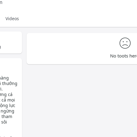
m
Videos
g
No toots her
 hàng
ổi thưởng
i.
ờng cá
 cả mọi
động lực
g ngừng
i tham
 sôi