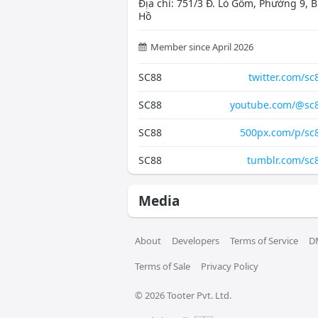
Địa chỉ: 751/3 Đ. Lò Gốm, Phường 9, B
Hồ
Member since April 2026
SC88
twitter.com/s
SC88
youtube.com/@sc
SC88
500px.com/p/sc
SC88
tumblr.com/sc
Media
About
Developers
Terms of Service
D
Terms of Sale
Privacy Policy
© 
2026
 Tooter Pvt. Ltd.