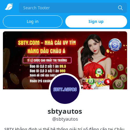
Search
Log in
Sign up
sbtyautos
@
sbtyautos
SBTY khẳng định vị thế hệ thống giải trí số đẳng cấp tại Châu