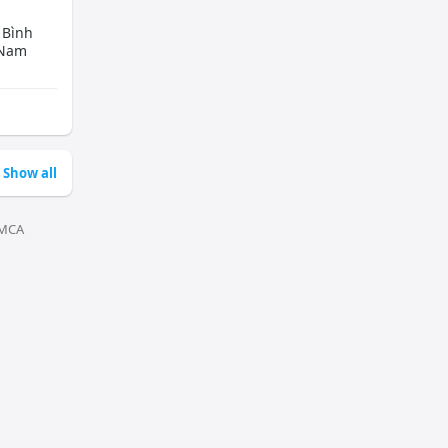
 Bình
 Nam
Show all
MCA