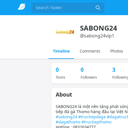
Search
SABONG24
@
sabong24vip1
Timeline
Comments
Photos
0
0
3
Toots
Followers
Followin
About
SABONG24 là một nền tảng phát sóng
tiếp đá gà Thomo hàng đầu tại Việt 
#sabong24
#tructiepdaga
#dagatruct
#dagathomo
#tructiepthomo
Hotline : 0832634777