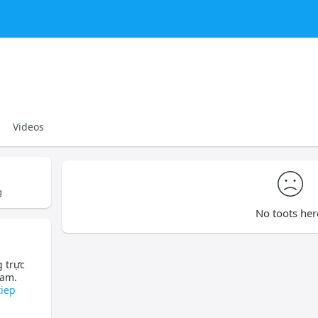
Videos
g
No toots her
 trực
Nam.
iep