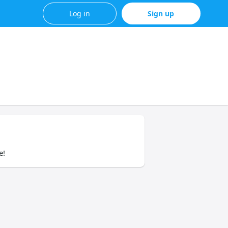
Log in
Sign up
e!