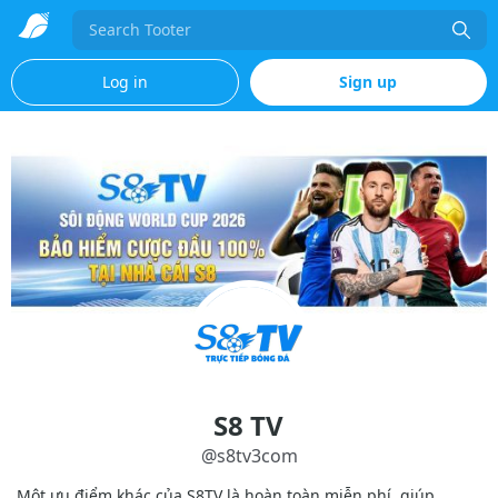
Search
Log in
Sign up
S8 TV
@
s8tv3com
Một ưu điểm khác của S8TV là hoàn toàn miễn phí, giúp