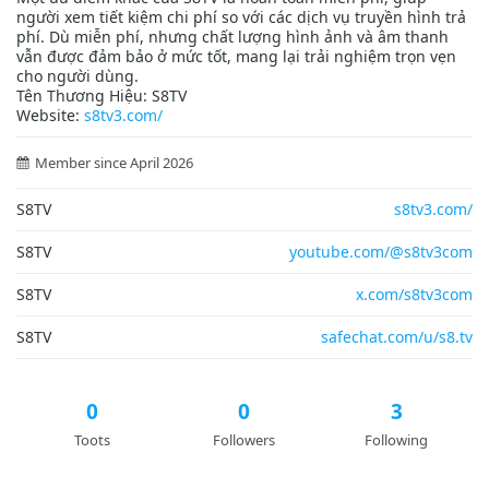
người xem tiết kiệm chi phí so với các dịch vụ truyền hình trả
phí. Dù miễn phí, nhưng chất lượng hình ảnh và âm thanh
vẫn được đảm bảo ở mức tốt, mang lại trải nghiệm trọn vẹn
cho người dùng.
Tên Thương Hiệu: S8TV
Website:
s8tv3.com/
Member since April 2026
S8TV
s8tv3.com/
S8TV
youtube.com/@s8tv3com
S8TV
x.com/s8tv3com
S8TV
safechat.com/u/s8.tv
0
0
3
Toots
Followers
Following