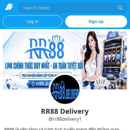
Search
Log in
Sign up
RR88 Delivery
@
rr88delivery1
RR88 là nền tảng cá cược trực tuyến mang đến không gian