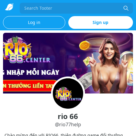
Search
Log in
Sign up
rio 66
@
rio77help
Chào mừng đến với RIO66, thiên đường game đổi thưởng