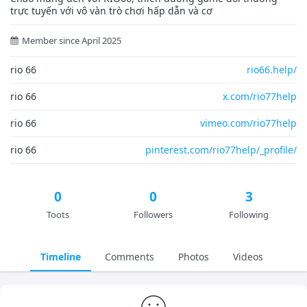
trực tuyến với vô vàn trò chơi hấp dẫn và cơ
Member since April 2025
rio 66
rio66.help/
rio 66
x.com/rio77help
rio 66
vimeo.com/rio77help
rio 66
pinterest.com/rio77help/_profile/
0
0
3
Toots
Followers
Following
Timeline
Comments
Photos
Videos