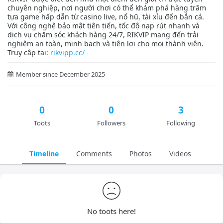
chuyên nghiệp, nơi người chơi có thể khám phá hàng trăm
tựa game hấp dẫn từ casino live, nổ hũ, tài xỉu đến bắn cá.
Với công nghệ bảo mật tiên tiến, tốc độ nạp rút nhanh và
dịch vụ chăm sóc khách hàng 24/7, RIKVIP mang đến trải
nghiệm an toàn, minh bạch và tiện lợi cho mọi thành viên.
Truy cập tại:
rikvipp.cc/
Member since December 2025
0
0
3
Toots
Followers
Following
Timeline
Comments
Photos
Videos
No toots here!